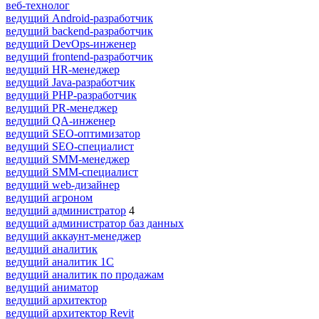
веб-технолог
ведущий Android-разработчик
ведущий backend-разработчик
ведущий DevOps-инженер
ведущий frontend-разработчик
ведущий HR-менеджер
ведущий Java-разработчик
ведущий PHP-разработчик
ведущий PR-менеджер
ведущий QA-инженер
ведущий SEO-оптимизатор
ведущий SEO-специалист
ведущий SMM-менеджер
ведущий SMM-специалист
ведущий web-дизайнер
ведущий агроном
ведущий администратор
4
ведущий администратор баз данных
ведущий аккаунт-менеджер
ведущий аналитик
ведущий аналитик 1С
ведущий аналитик по продажам
ведущий аниматор
ведущий архитектор
ведущий архитектор Revit