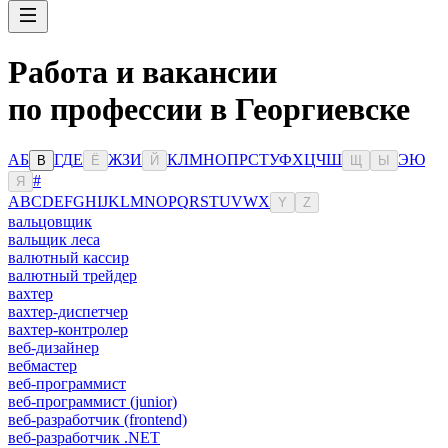
Работа и вакансии
по профессии в Георгиевске
А
Б
Г
Д
Е
Ж
З
И
К
Л
М
Н
О
П
Р
С
Т
У
Ф
Х
Ц
Ч
Ш
Э
Ю
В
Ё
Й
Щ
Ы
#
Я
A
B
C
D
E
F
G
H
I
J
K
L
M
N
O
P
Q
R
S
T
U
V
W
X
Y
Z
вальцовщик
вальщик леса
валютный кассир
валютный трейдер
вахтер
вахтер-диспетчер
вахтер-контролер
веб-дизайнер
вебмастер
веб-программист
веб-программист (junior)
веб-разработчик (frontend)
веб-разработчик .NET