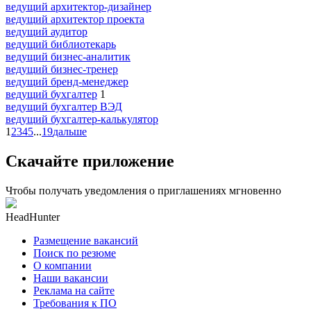
ведущий архитектор-дизайнер
ведущий архитектор проекта
ведущий аудитор
ведущий библиотекарь
ведущий бизнес-аналитик
ведущий бизнес-тренер
ведущий бренд-менеджер
ведущий бухгалтер
1
ведущий бухгалтер ВЭД
ведущий бухгалтер-калькулятор
1
2
3
4
5
...
19
дальше
Скачайте приложение
Чтобы получать уведомления о приглашениях мгновенно
HeadHunter
Размещение вакансий
Поиск по резюме
О компании
Наши вакансии
Реклама на сайте
Требования к ПО